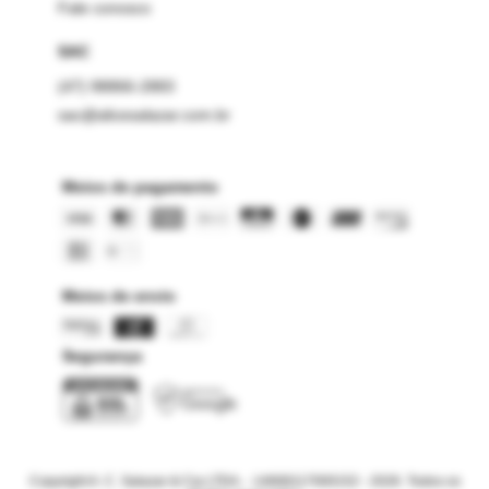
Fale conosco
SAC
(47) 98866-2883
sac@alicesalazar.com.br
Meios de pagamento
Meios de envio
Segurança
Copyright A. C. Salazar & Cia LTDA. - 14668117000152 - 2026. Todos os