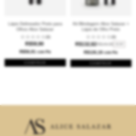
Lápis Delineador Preto para
Kit Blindagem Alice Salazar +
Olhos Alice Salazar
Lápis de Olho Preto
(0)
(0)
R$59,90
R$132,82
R$144,80
-
8
% OFF
R$56,91
com
Pix
R$126,18
com
Pix