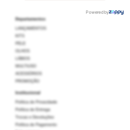
Departamentos
LANÇAMENTOS
KITS
PELE
OLHOS
LÁBIOS
MULTIUSO
ACESSÓRIOS
PROMOÇÃO
Institucional
Política de Privacidade
Política de Entrega
Trocas e Devoluções
Política de Pagamento